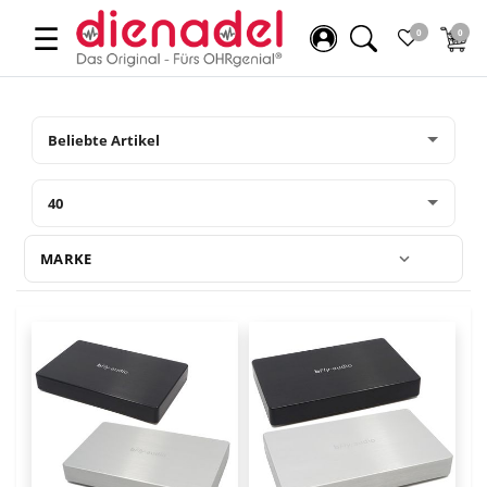
☰
0
0
MARKE