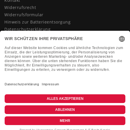
Kontakt
Widerrufsrecht
Widerrufsformular
Hinweis zur Batterieentsorgung
Datenschutzerklärung
AGB
Impressum
Vertrag widerrufen
KONTAKT
Montag-Freitag 10:00-18:00 Uhr
+49 (0)2133 210433
shop@dienadel.de
Kieler Str. 18 - 41540 Dormagen
Kundenmeinungen
Soziale Verantwortung