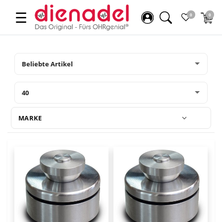
☰
0
0
MARKE