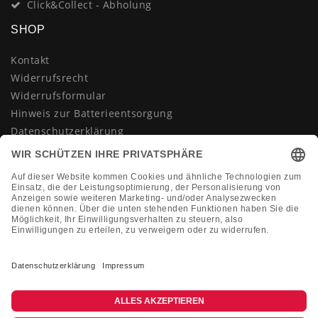
Click&Collect - Abholung
SHOP
Kontakt
Widerrufsrecht
Widerrufsformular
Hinweis zur Batterieentsorgung
Datenschutzerklärung
AGB
Impressum
Vertrag widerrufen
KONTAKT
Montag-Freitag 10:00-18:00 Uhr
+49 (0)2133 210433
shop@dienadel.de
Kieler Str. 18 - 41540 Dormagen