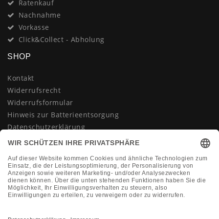
Ratenkauf
Nachnahme
Vorkasse
Click&Collect - Abholung
SHOP
Kontakt
Widerrufsrecht
Widerrufsformular
Hinweis zur Batterieentsorgung
Datenschutzerklärung
AGB
Impressum
Vertrag widerrufen
KONTAKT
Montag-Freitag 10:00-18:00 Uhr