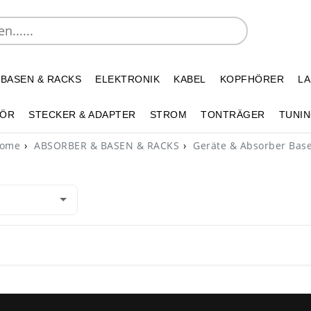
 BASEN & RACKS
ELEKTRONIK
KABEL
KOPFHÖRER
L
HÖR
STECKER & ADAPTER
STROM
TONTRÄGER
TUNIN
ome
ABSORBER & BASEN & RACKS
Geräte & Absorber Bas