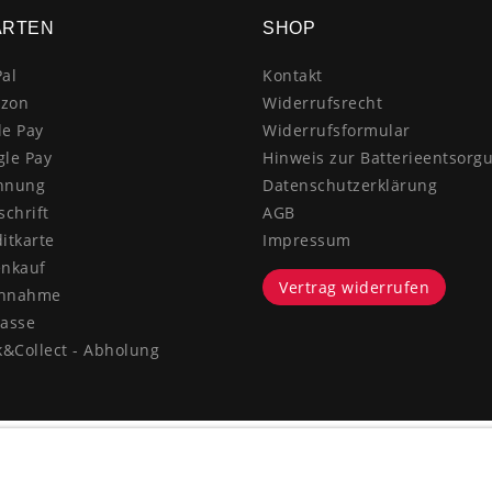
ARTEN
SHOP
al
Kontakt
zon
Widerrufsrecht
le Pay
Widerrufsformular
gle Pay
Hinweis zur Batterieentsorg
hnung
Datenschutzerklärung
schrift
AGB
itkarte
Impressum
enkauf
Vertrag widerrufen
hnahme
kasse
k&Collect - Abholung