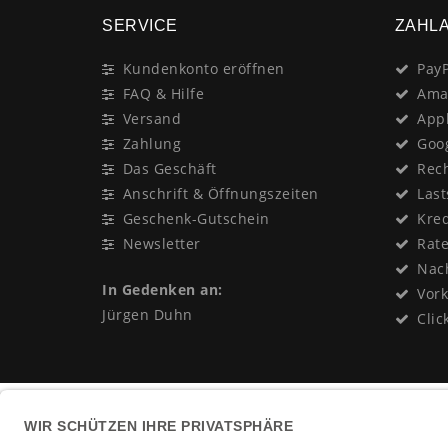
SERVICE
ZAHL
Kundenkonto eröffnen
PayP
FAQ & Hilfe
Ama
Versand
App
Zahlung
Goo
Das Geschäft
Rec
Anschrift & Öffnungszeiten
Last
Geschenk-Gutschein
Kred
Newsletter
Rat
Nac
In Gedenken an:
Vor
Jürgen Duhn
Clic