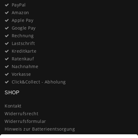
PayPal
Amazon
Apple Pay
Google Pay
Rechnung
Lastschrift
Kreditkarte
Ratenkauf
Nachnahme
Vorkasse
Click&Collect - Abholung
SHOP
Kontakt
Widerrufsrecht
Widerrufsformular
Hinweis zur Batterieentsorgung
Datenschutzerklärung