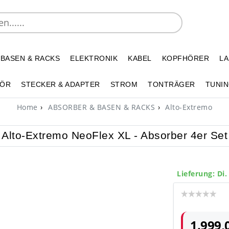
 BASEN & RACKS
ELEKTRONIK
KABEL
KOPFHÖRER
L
HÖR
STECKER & ADAPTER
STROM
TONTRÄGER
TUNIN
Home
ABSORBER & BASEN & RACKS
Alto-Extremo
Alto-Extremo NeoFlex XL - Absorber 4er Set
Lieferung: Di.
1.999,