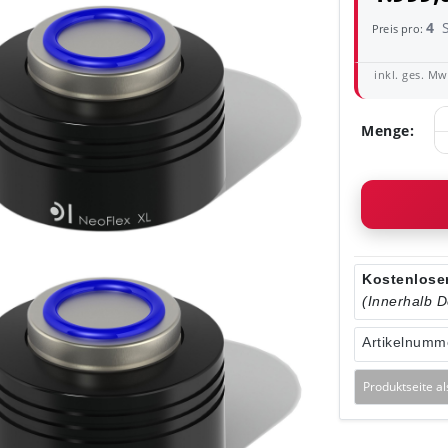
4
Preis pro:
inkl. ges. MwS
Menge:
Kostenloser
(Innerhalb 
Artikelnumm
Produktseite a