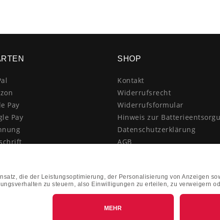
ARTEN
SHOP
al
Kontakt
zon
Widerrufsrecht
le Pay
Widerrufsformular
gle Pay
Hinweis zur Batterieentsorg
hnung
Datenschutzerklärung
schrift
AGB
itkarte
Impressum
enkauf
Vertrag widerrufen
hnahme
kasse
k&Collect - Abholung