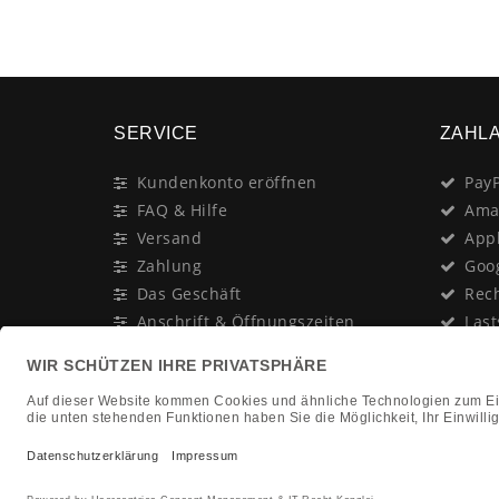
SERVICE
ZAHL
Kundenkonto eröffnen
PayP
FAQ & Hilfe
Ama
Versand
App
Zahlung
Goo
Das Geschäft
Rec
Anschrift & Öffnungszeiten
Last
Geschenk-Gutschein
Kred
Newsletter
Rat
Nac
In Gedenken an:
Vor
Jürgen Duhn
Clic