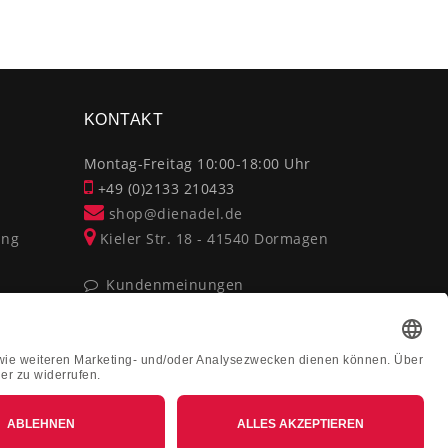
×
KONTAKT
Montag-Freitag 10:00-18:00 Uhr
+49 (0)2133 210433
shop@dienadel.de
ung
Kieler Str. 18 - 41540 Dormagen
Kundenmeinungen
Soziale Verantwortung