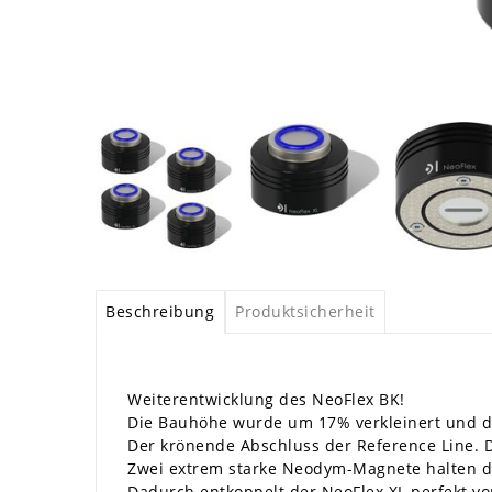
Beschreibung
Produktsicherheit
Weiterentwicklung des NeoFlex BK!
Die Bauhöhe wurde um 17% verkleinert und du
Der krönende Abschluss der Reference Line. Di
Zwei extrem starke Neodym-Magnete halten da
Dadurch entkoppelt der NeoFlex XL perfekt v