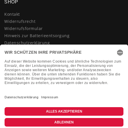
SHOP
Kontakt
Widerrufsrecht
Widerrufsformular
Hinweis zur Batterieentsorgung
Datenschutzerklärung
AGB
Impressum
Vertrag widerrufen
KONTAKT
Montag-Freitag 10:00-18:00 Uhr
+49 (0)2133 210433
shop@dienadel.de
Kieler Str. 18 - 41540 Dormagen
Kundenmeinungen