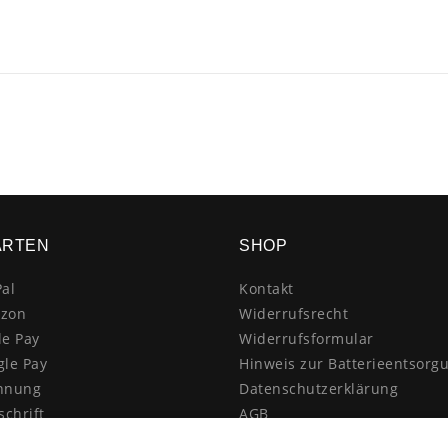
.
ARTEN
SHOP
al
Kontakt
zon
Widerrufsrecht
le Pay
Widerrufsformular
gle Pay
Hinweis zur Batterieentsorg
hnung
Datenschutzerklärung
schrift
AGB
itkarte
Impressum