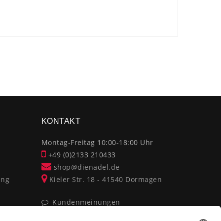
×
KONTAKT
Montag-Freitag 10:00-18:00 Uhr
+49 (0)2133 210433
shop@dienadel.de
ung
Kieler Str. 18 - 41540 Dormagen
Kundenmeinungen
Soziale Verantwortung