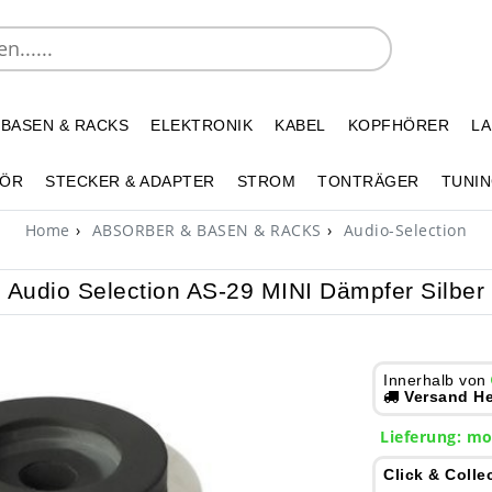
 BASEN & RACKS
ELEKTRONIK
KABEL
KOPFHÖRER
L
HÖR
STECKER & ADAPTER
STROM
TONTRÄGER
TUNIN
Home
ABSORBER & BASEN & RACKS
Audio-Selection
Audio Selection AS-29 MINI Dämpfer Silber
Innerhalb von
Versand He
Lieferung:
mo
Click & Colle