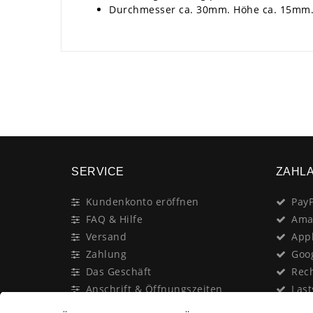
Durchmesser ca. 30mm. Höhe ca. 15mm
SERVICE
ZAHL
Kundenkonto eröffnen
PayP
FAQ & Hilfe
Ama
Versand
App
Zahlung
Goo
Das Geschäft
Rec
Anschrift & Öffnungszeiten
Last
Geschenk-Gutschein
Kred