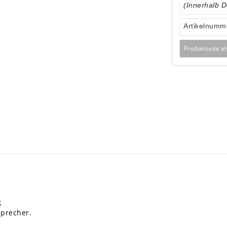
(Innerhalb 
Artikelnumm
Produktseite a
g
sprecher.