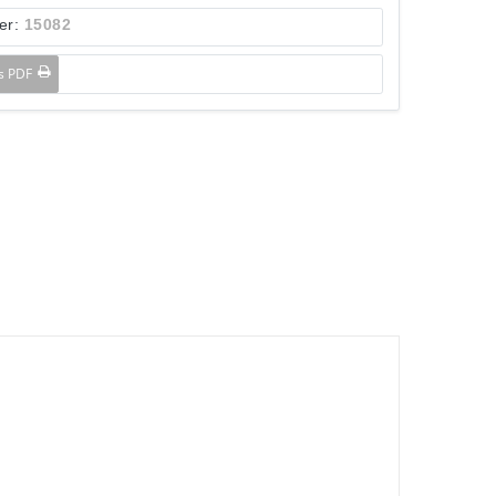
er:
15082
ls PDF