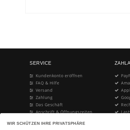
SERVICE
ZAHL
Kundenkonto eröffnen
PayP
FAQ & Hilfe
Ama
Versand
App
Zahlung
Goo
Das Geschäft
Rec
Anschrift & Öffnungszeiten
Last
Geschenk-Gutschein
Kred
Newsletter
Rat