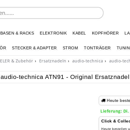
 BASEN & RACKS
ELEKTRONIK
KABEL
KOPFHÖRER
L
HÖR
STECKER & ADAPTER
STROM
TONTRÄGER
TUNIN
ELER & Zubehör
Ersatznadeln
audio-technica
audio-tech
audio-technica ATN91 - Original Ersatznadel
Heute bestel
Lieferung: Di.
Click & Colle
Heute bestellen