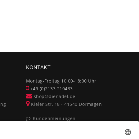
×
KONTAKT
Montag-Freitag 10:00-18:00 Uhr
+49 (0)2133 210433
shop@dienadel.de
ung
Kieler Str. 18 - 41540 Dormagen
Kundenmeinungen
Soziale Verantwortung