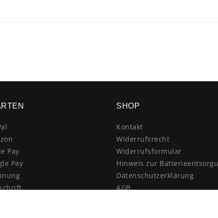
ARTEN
SHOP
al
Kontakt
zon
Widerrufsrecht
le Pay
Widerrufsformular
gle Pay
Hinweis zur Batterieentsorg
hnung
Datenschutzerklärung
schrift
AGB
itkarte
Impressum
enkauf