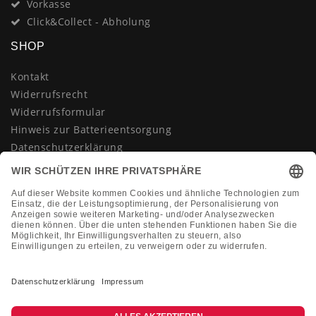
Vorkasse
Click&Collect - Abholung
SHOP
Kontakt
Widerrufsrecht
Widerrufsformular
Hinweis zur Batterieentsorgung
Datenschutzerklärung
AGB
Impressum
Vertrag widerrufen
KONTAKT
Montag-Freitag 10:00-18:00 Uhr
+49 (0)2133 210433
shop@dienadel.de