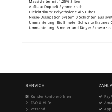
Massivleiter mit 1,25% Silber
Aufbau: Doppelt Symmetrisch
Dielektrikum: Polyethylene Air-Tubes
Noise-Dissipation System 3 Schichten aus sy
Ummantelung: Bis 5 meter Schwarz/Braunes 
Ummantelung: 8 meter und länger Schwarzes 
SERVICE
ZAHL
Kundenkonto eröffnen
PayP
FAQ & Hilfe
Ama
Versand
App