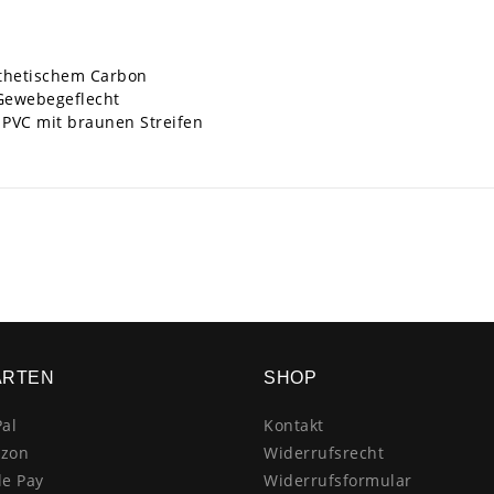
nthetischem Carbon
Gewebegeflecht
PVC mit braunen Streifen
ARTEN
SHOP
al
Kontakt
zon
Widerrufsrecht
le Pay
Widerrufsformular