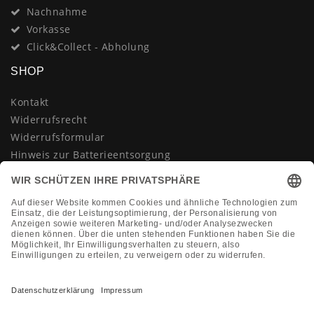
Nachnahme
Vorkasse
Click&Collect - Abholung
SHOP
Kontakt
Widerrufsrecht
Widerrufsformular
Hinweis zur Batterieentsorgung
Datenschutzerklärung
AGB
Impressum
Vertrag widerrufen
KONTAKT
Montag-Freitag 10:00-18:00 Uhr
+49 (0)2133 210433