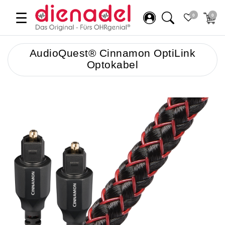
☰
0
0
AudioQuest® Cinnamon OptiLink
Optokabel