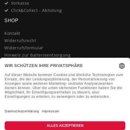
Vorkasse
Click&Collect - Abholung
SHOP
Kontakt
Widerrufsrecht
Widerrufsformular
Hinweis zur Batterieentsorgung
Datenschutzerklärung
AGB
Impressum
Vertrag widerrufen
KONTAKT
Montag-Freitag 10:00-18:00 Uhr
+49 (0)2133 210433
shop@dienadel.de