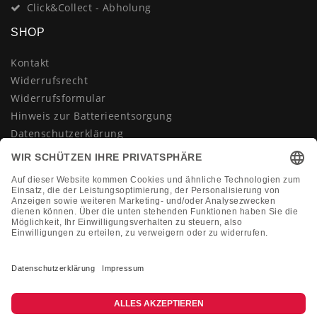
Click&Collect - Abholung
SHOP
Kontakt
Widerrufsrecht
Widerrufsformular
Hinweis zur Batterieentsorgung
Datenschutzerklärung
AGB
Impressum
Vertrag widerrufen
KONTAKT
Montag-Freitag 10:00-18:00 Uhr
+49 (0)2133 210433
shop@dienadel.de
Kieler Str. 18 - 41540 Dormagen