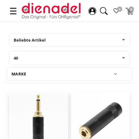
☰
0
0
MARKE