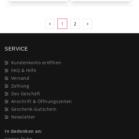
1
2
SERVICE
Kundenkonto eröffnen
FAQ & Hilfe
Versand
Zahlung
Das Geschäft
Anschrift & Öffnungszeiten
Geschenk-Gutschein
Newsletter
In Gedenken an:
Jürgen Duhn