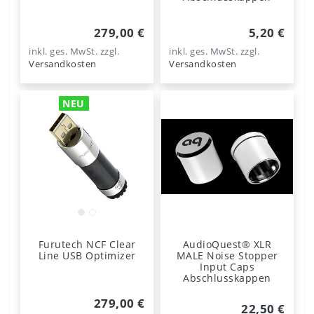
279,00 €
5,20 €
inkl. ges. MwSt.
zzgl.
inkl. ges. MwSt.
zzgl.
Versandkosten
Versandkosten
NEU
Furutech NCF Clear
AudioQuest® XLR
Line USB Optimizer
MALE Noise Stopper
Input Caps
Abschlusskappen
279,00 €
22,50 €