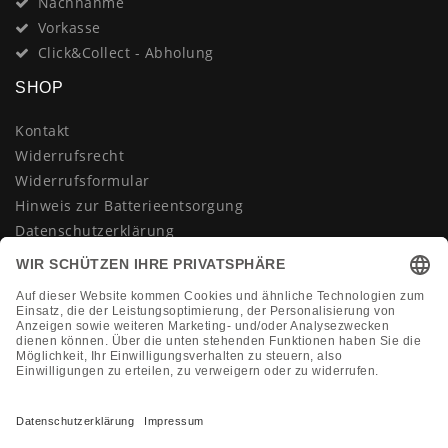
Nachnahme
Vorkasse
Click&Collect - Abholung
SHOP
Kontakt
Widerrufsrecht
Widerrufsformular
Hinweis zur Batterieentsorgung
Datenschutzerklärung
AGB
Impressum
Vertrag widerrufen
KONTAKT
Montag-Freitag 10:00-18:00 Uhr
+49 (0)2133 210433