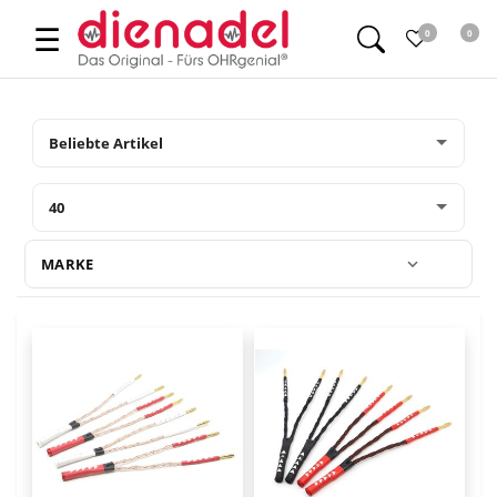
☰
0
0
MARKE