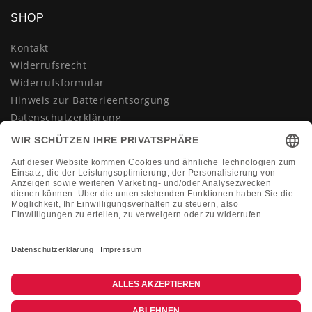
SHOP
Kontakt
Widerrufsrecht
Widerrufsformular
Hinweis zur Batterieentsorgung
Datenschutzerklärung
AGB
Impressum
Vertrag widerrufen
KONTAKT
Montag-Freitag 10:00-18:00 Uhr
+49 (0)2133 210433
shop@dienadel.de
Kieler Str. 18 - 41540 Dormagen