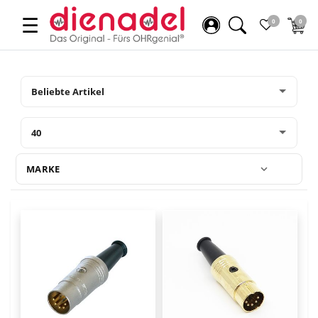
☰
0
0
MARKE