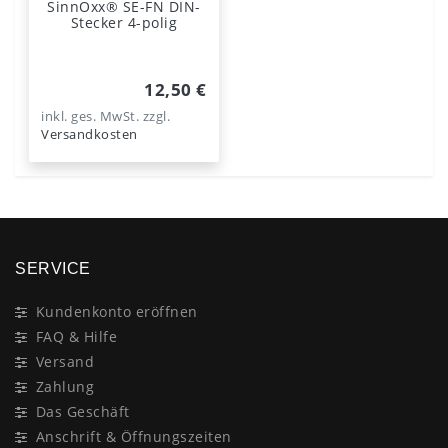
SinnOxx® SE-FN DIN-
Stecker 4-polig
12,50 €
inkl. ges. MwSt.
zzgl.
Versandkosten
SERVICE
Kundenkonto eröffnen
FAQ & Hilfe
Versand
Zahlung
Das Geschäft
Anschrift & Öffnungszeiten