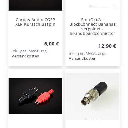
Cardas Audio CGSP
SinnOxx® -
XLR Kurzschlusspin
BlockConnect Bananas
vergoldet -
Soundboardconnector
6,00 €
12,90 €
inkl. ges. MwSt.
zzgl.
inkl. ges. MwSt.
zzgl.
Versandkosten
Versandkosten