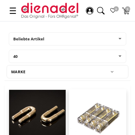
☰
0
0
MARKE