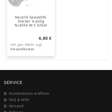
Neutrik SpeakON-
Stecker 4-polig
NL4FXX-W-S Silber
6,80 €
inkl. ges. MwSt.
zzgl.
Versandkosten
SERVICE
Kundenkonto eröffnen
FAQ & Hilfe
Versand