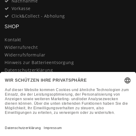
Nachnahme
Vorkasse
Click&Collect - Abholung
SHOP
Kontakt
Widerrufsrecht
Widerrufsformular
Hinweis zur Batterieentsorgung
Datenschutzerklärung
AGB
Impressum
Vertrag widerrufen
KONTAKT
Montag-Freitag 10:00-18:00 Uhr
+49 (0)2133 210433