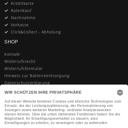
Kreditkarte
Ratenkauf
Nachnahme
Vorkasse
Click&Collect - Abholung
SHOP
Kontakt
Widerrufsrecht
Widerrufsformular
Hinweis zur Batterieentsorgung
Datenschutzerklärung
AGB
Impressum
Vertrag widerrufen
KONTAKT