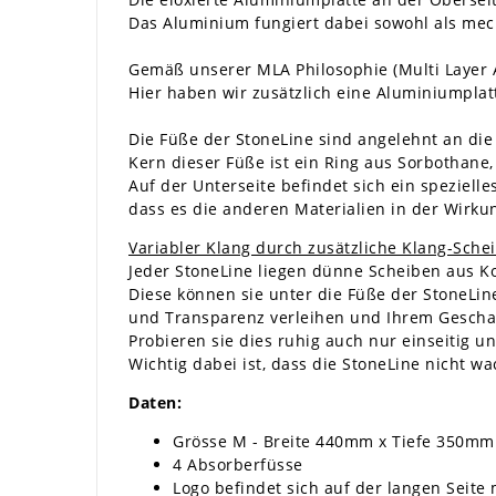
Das Aluminium fungiert dabei sowohl als mech
Gemäß unserer MLA Philosophie (Multi Layer A
Hier haben wir zusätzlich eine Aluminiumplatt
Die Füße der StoneLine sind angelehnt an d
Kern dieser Füße ist ein Ring aus Sorbothan
Auf der Unterseite befindet sich ein spezielles
dass es die anderen Materialien in der Wirkun
Variabler Klang durch zusätzliche Klang-Sche
Jeder StoneLine liegen dünne Scheiben aus K
Diese können sie unter die Füße der StoneLi
und Transparenz verleihen und Ihrem Gesch
Probieren sie dies ruhig auch nur einseitig u
Wichtig dabei ist, dass die StoneLine nicht w
Daten:
Grösse M - Breite 440mm x Tiefe 350m
4 Absorberfüsse
Logo befindet sich auf der langen Seit