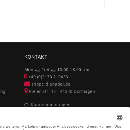
×
KONTAKT
Montag-Freitag 10:00-18:00 Uhr
+49 (0)2133 210433
shop@dienadel.de
ung
Kieler Str. 18 - 41540 Dormagen
Kundenmeinungen
Soziale Verantwortung