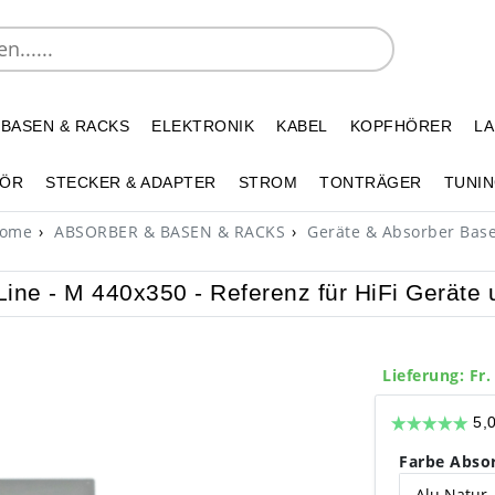
 BASEN & RACKS
ELEKTRONIK
KABEL
KOPFHÖRER
L
HÖR
STECKER & ADAPTER
STROM
TONTRÄGER
TUNIN
ome
ABSORBER & BASEN & RACKS
Geräte & Absorber Bas
Line - M 440x350 - Referenz für HiFi Geräte
Lieferung: Fr.
Farbe Abso