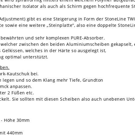
anischer Isolator als auch als Schirm gegen hochfrequente S
djustment) gibt es eine Steigerung in Form der StoneLine TW
e sowie eine weitere „Steinplatte“, also eine doppelte StoneLi
ie bewährten und sehr komplexen PURE-Absorber.
e, welcher zwischen den beiden Aluminiumscheiben gekapselt,
 Gelkissen, welches in der Härte so ausgelegt ist,
g optimal unterstützt.
iben.
ork-Kautschuk bei.
ne legen und so dem Klang mehr Tiefe, Grundton
amck anpassen.
nter 2 Füßen etc.
ackelt. Sie sollten mit diesen Scheiben also auch unebenen Un
m - Höhe 30mm
e mit 440mm