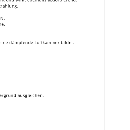
trahlung.
IN.
ne.
 eine dämpfende Luftkammer bildet.
tergrund ausgleichen.