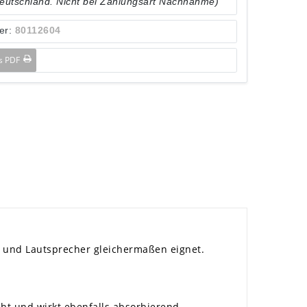
Deutschland. Nicht bei Zahlungsart Nachnahme)
er:
80112604
ls PDF
e und Lautsprecher gleichermaßen eignet.
ht und wirkt ebenfalls absorbierend.