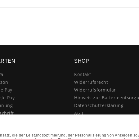
ARTEN
SHOP
al
Kontakt
zon
Widerrufsrecht
le Pay
Widerrufsformular
gle Pay
Hinweis zur Batterieentsorg
hnung
Datenschutzerklärung
schrift
AGB
itkarte
Impressum
enkauf
Vertrag widerrufen
hnahme