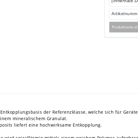
(Innerhalb 
Artikelnumm
Produktseite a
 Entkopplungsbasis der Referenzklasse, welche sich für Gerät
einem mineralischem Granulat.
its liefert eine hochwirksame Entkopplung.
te wird spiralförmig mittels einem weichem Polymer aufgebrac