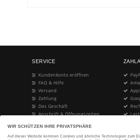
SERVICE
ZAHL
Kundenkonto eröffnen
PayP
FAQ & Hilfe
Ama
Versand
App
Zahlung
Goo
Das Geschäft
Rec
Anschrift & Öffnungszeiten
Last
Geschenk-Gutschein
Kred
Newsletter
Rat
Nac