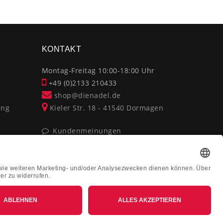
×
KONTAKT
Montag-Freitag 10:00-18:00 Uhr
+49 (0)2133 210433
shop@dienadel.de
ung
Kieler Str. 18 - 41540 Dormagen
Kundenmeinungen
Soziale Verantwortung