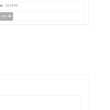
er:
221695
ls PDF