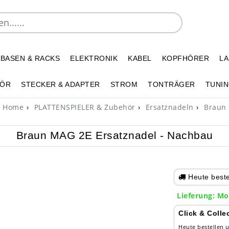
 BASEN & RACKS
ELEKTRONIK
KABEL
KOPFHÖRER
L
HÖR
STECKER & ADAPTER
STROM
TONTRÄGER
TUNIN
Home
PLATTENSPIELER & Zubehör
Ersatznadeln
Braun
Braun MAG 2E Ersatznadel - Nachbau
Heute bestel
Lieferung: Mo
Click & Colle
Heute bestellen