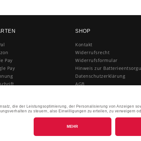
ARTEN
SHOP
al
Kontakt
zon
Widerrufsrecht
le Pay
Widerrufsformular
gle Pay
Hinweis zur Batterieentsorg
hnung
Datenschutzerklärung
schrift
AGB
itkarte
Impressum
enkauf
Vertrag widerrufen
hnahme
kasse
k&Collect - Abholung