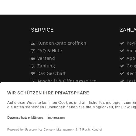
SERVICE
ZAHL
Kundenkonto eröffnen
PayP
FAQ & Hilfe
Ama
Versand
App
Zahlung
Goo
Das Geschäft
Rec
Anschrift & Öffnungszeiten
Last
Geschenk-Gutschein
Kred
Newsletter
Rat
Nac
In Gedenken an:
Vor
Jürgen Duhn
Clic