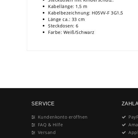
Kabellänge: 1,5 m
Kabelbezeichnung: H05VV-F 3G1,5
Länge ca.: 33 cm
Steckdosen: 6
Farbe: Weiß/Schwarz
SERVICE
ZAHL
Kundenkonto eröffnen
PayP
FAQ & Hilfe
Ama
Versand
App