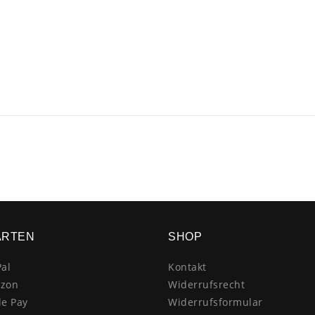
ARTEN
SHOP
al
Kontakt
zon
Widerrufsrecht
le Pay
Widerrufsformular