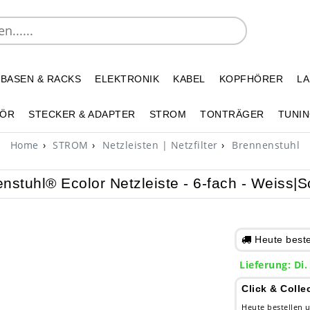
 BASEN & RACKS
ELEKTRONIK
KABEL
KOPFHÖRER
L
HÖR
STECKER & ADAPTER
STROM
TONTRÄGER
TUNIN
Home
STROM
Netzleisten | Netzfilter
Brennenstuhl
nstuhl® Ecolor Netzleiste - 6-fach - Weiss|
Heute bestel
Lieferung: Di.
Click & Colle
Heute bestellen