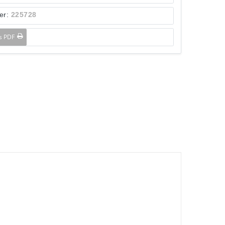
er:
225728
ls PDF