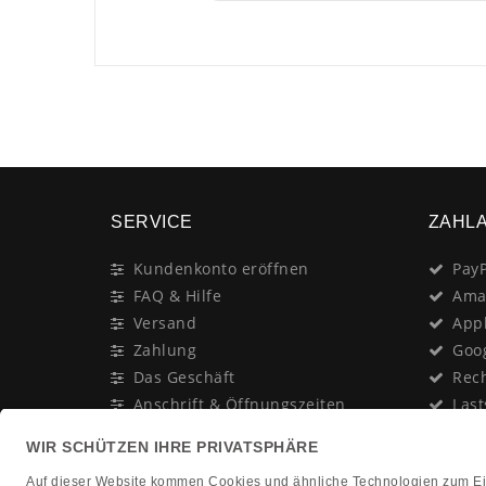
SERVICE
ZAHL
Kundenkonto eröffnen
PayP
FAQ & Hilfe
Ama
Versand
App
Zahlung
Goo
Das Geschäft
Rec
Anschrift & Öffnungszeiten
Last
Geschenk-Gutschein
Kred
Newsletter
Rat
Nac