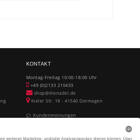
×
KONTAKT
Montag-Freitag 10:00-18:00 Uhr
+49 (0)2133 210433
shop@dienadel.de
ung
Kieler Str. 18 - 41540 Dormagen
Kundenmeinungen
Soziale Verantwortung