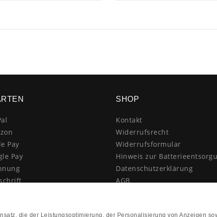
ARTEN
SHOP
al
Kontakt
zon
Widerrufsrecht
le Pay
Widerrufsformular
gle Pay
Hinweis zur Batterieentsorg
hnung
Datenschutzerklärung
schrift
AGB
itkarte
Impressum
enkauf
Vertrag widerrufen
hnahme