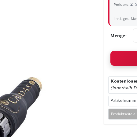
2
Preis pro:
inkl. ges. MwS
Menge:
Kostenloser
(Innerhalb 
Artikelnumm
Produktseite a