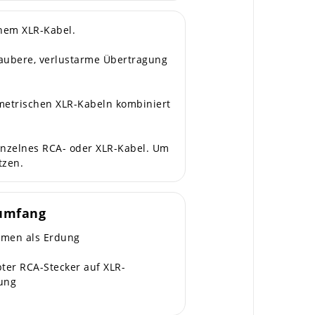
nem XLR-Kabel.
saubere, verlustarme Übertragung
metrischen XLR-Kabeln kombiniert
einzelnes RCA- oder XLR-Kabel. Um
tzen.
rumfang
men als Erdung
ter RCA-Stecker auf XLR-
ung