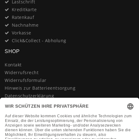
Lastschrift
Kreditkarte
Ratenkauf
Nachnahme
Vorkasse
Click&Collect - Abholung
SHOP
Kontakt
Widerrufsrecht
Widerrufsformular
Hinweis zur Batterieentsorgung
Datenschutzerklärung
AGB
Impressum
Vertrag widerrufen
KONTAKT