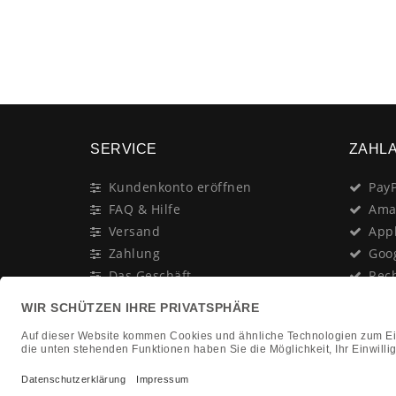
SERVICE
ZAHL
Kundenkonto eröffnen
PayP
FAQ & Hilfe
Ama
Versand
App
Zahlung
Goo
Das Geschäft
Rec
Anschrift & Öffnungszeiten
Last
Geschenk-Gutschein
Kred
Newsletter
Rat
Nac
In Gedenken an:
Vor