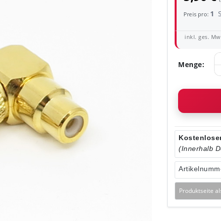
1
Preis pro:
inkl. ges. MwS
Menge:
Kostenloser
(Innerhalb 
Artikelnumm
Produktseite a