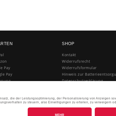
ARTEN
SHOP
al
Kontakt
zon
Widerrufsrecht
le Pay
Widerrufsformular
gle Pay
Hinweis zur Batterieentsorg
hnung
Datenschutzerklärung
schrift
AGB
itkarte
Impressum
enkauf
Vertrag widerrufen
hnahme
kasse