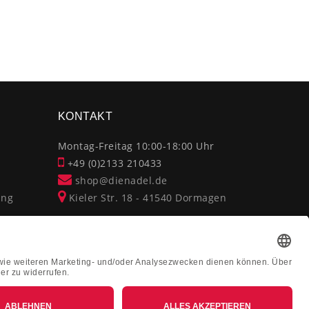
×
KONTAKT
Montag-Freitag 10:00-18:00 Uhr
+49 (0)2133 210433
shop@dienadel.de
ung
Kieler Str. 18 - 41540 Dormagen
Kundenmeinungen
Soziale Verantwortung