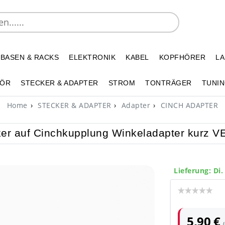
 BASEN & RACKS
ELEKTRONIK
KABEL
KOPFHÖRER
L
HÖR
STECKER & ADAPTER
STROM
TONTRÄGER
TUNIN
Home
STECKER & ADAPTER
Adapter
CINCH ADAPTER
ker auf Cinchkupplung Winkeladapter kurz
Lieferung: Di.
5,90 €