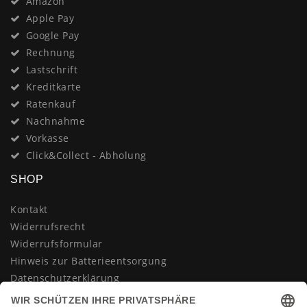
Amazon
Apple Pay
Google Pay
Rechnung
Lastschrift
Kreditkarte
Ratenkauf
Nachnahme
Vorkasse
Click&Collect - Abholung
SHOP
Kontakt
Widerrufsrecht
Widerrufsformular
Hinweis zur Batterieentsorgung
Datenschutzerklärung
AGB