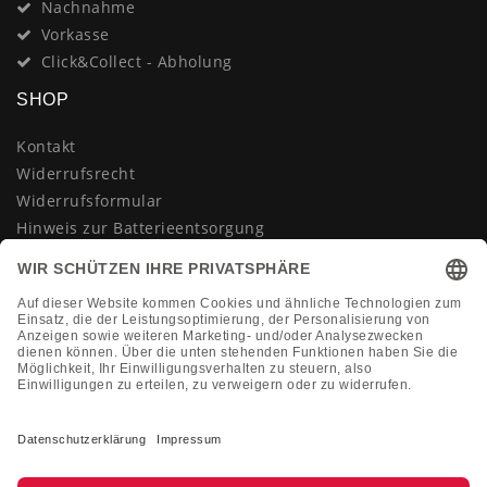
Nachnahme
Vorkasse
Click&Collect - Abholung
SHOP
Kontakt
Widerrufsrecht
Widerrufsformular
Hinweis zur Batterieentsorgung
Datenschutzerklärung
AGB
Impressum
Vertrag widerrufen
KONTAKT
Montag-Freitag 10:00-18:00 Uhr
+49 (0)2133 210433