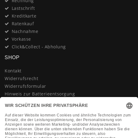
Rechnung
Lastschrift
Kreditkarte
Ratenkauf
Nachnahme
Vorkasse
Click&Collect - Abholung
SHOP
Kontakt
Widerrufsrecht
Widerrufsformular
Hinweis zur Batterieentsorgung
Datenschutzerklärung
AGB
Impressum
Vertrag widerrufen