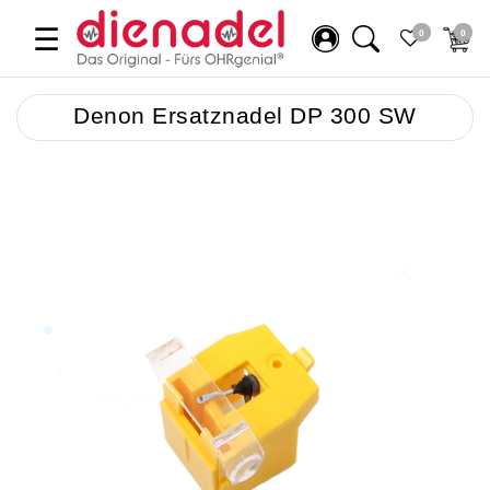
☰
0
0
Denon Ersatznadel DP 300 SW