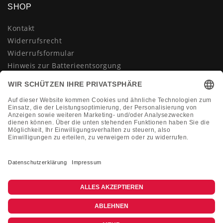
SHOP
Kontakt
Widerrufsrecht
Widerrufsformular
Hinweis zur Batterieentsorgung
Datenschutzerklärung
AGB
Impressum
Vertrag widerrufen
KONTAKT
Montag-Freitag 10:00-18:00 Uhr
+49 (0)2133 210433
shop@dienadel.de
Kieler Str. 18 - 41540 Dormagen