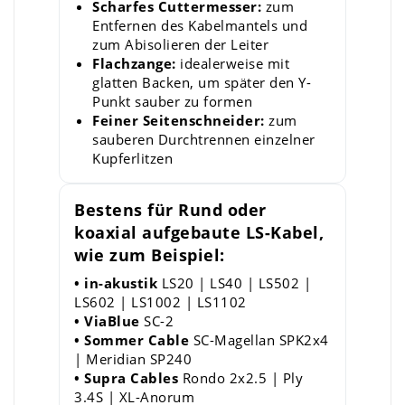
Scharfes Cuttermesser:
zum
Entfernen des Kabelmantels und
zum Abisolieren der Leiter
Flachzange:
idealerweise mit
glatten Backen, um später den Y-
Punkt sauber zu formen
Feiner Seitenschneider:
zum
sauberen Durchtrennen einzelner
Kupferlitzen
Bestens für Rund oder
koaxial aufgebaute LS-Kabel,
wie zum Beispiel:
• in-akustik
LS20 | LS40 | LS502 |
LS602 | LS1002 | LS1102
• ViaBlue
SC-2
• Sommer Cable
SC-Magellan SPK2x4
| Meridian SP240
• Supra Cables
Rondo 2x2.5 | Ply
3.4S | XL-Anorum