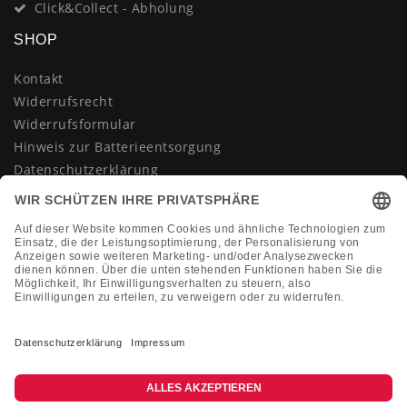
Click&Collect - Abholung
SHOP
Kontakt
Widerrufsrecht
Widerrufsformular
Hinweis zur Batterieentsorgung
Datenschutzerklärung
AGB
Impressum
Vertrag widerrufen
KONTAKT
Montag-Freitag 10:00-18:00 Uhr
+49 (0)2133 210433
shop@dienadel.de
Kieler Str. 18 - 41540 Dormagen