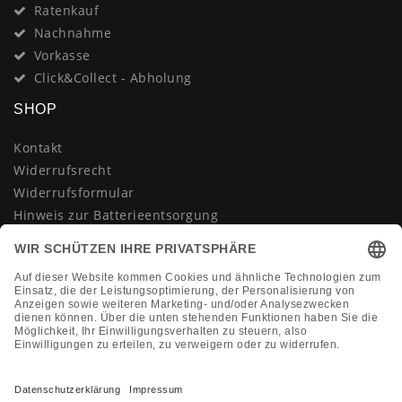
Ratenkauf
Nachnahme
Vorkasse
Click&Collect - Abholung
SHOP
Kontakt
Widerrufsrecht
Widerrufsformular
Hinweis zur Batterieentsorgung
Datenschutzerklärung
AGB
Impressum
Vertrag widerrufen
KONTAKT
Montag-Freitag 10:00-18:00 Uhr