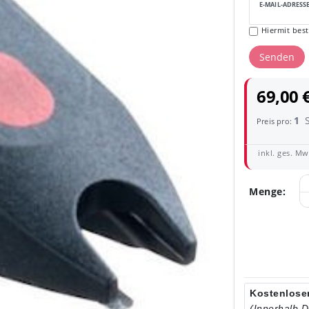
E-MAIL-ADRESS
Hiermit best
Senden
69,00 
1
Preis pro:
inkl. ges. MwS
Menge:
Kostenloser
(Innerhalb 