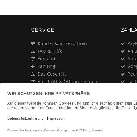
SERVICE
ZAHL
Kundenkonto eröffnen
PayP
FAQ & Hilfe
Ama
Versand
App
Zahlung
Goo
Das Geschäft
Rec
Anschrift & Öffnungszeiten
Last
Geschenk-Gutschein
Kred
Newsletter
Rat
Nac
In Gedenken an:
Vor
Jürgen Duhn
Clic