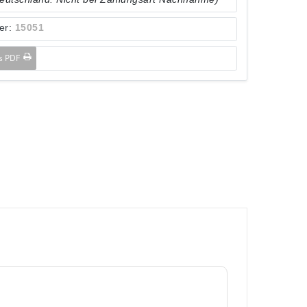
er:
15051
ls PDF