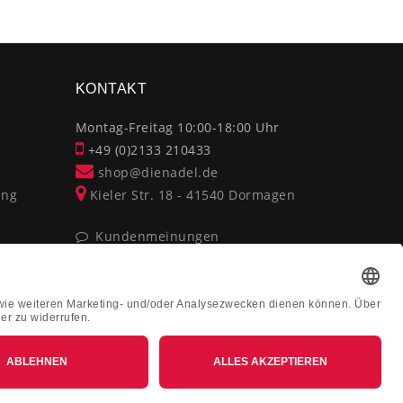
×
KONTAKT
Montag-Freitag 10:00-18:00 Uhr
+49 (0)2133 210433
shop@dienadel.de
ung
Kieler Str. 18 - 41540 Dormagen
Kundenmeinungen
Soziale Verantwortung