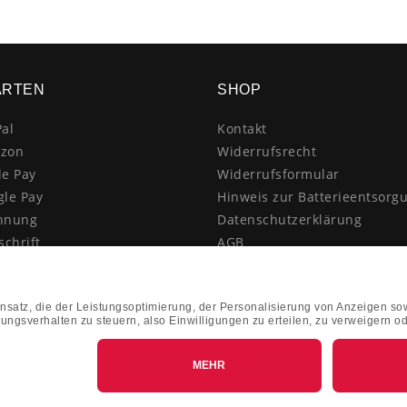
ARTEN
SHOP
al
Kontakt
zon
Widerrufsrecht
le Pay
Widerrufsformular
gle Pay
Hinweis zur Batterieentsorg
hnung
Datenschutzerklärung
schrift
AGB
itkarte
Impressum
enkauf
Vertrag widerrufen
hnahme
kasse
k&Collect - Abholung