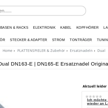
 BASEN & RACKS
ELEKTRONIK
KABEL
KOPFHÖRER
L
HÖR
STECKER & ADAPTER
STROM
TONTRÄGER
TUNIN
Home
PLATTENSPIELER & Zubehör
Ersatznadeln
Dual
Dual DN163-E | DN165-E Ersatznadel Origina
Aktuell leider
Ich möchte 
wieder an La