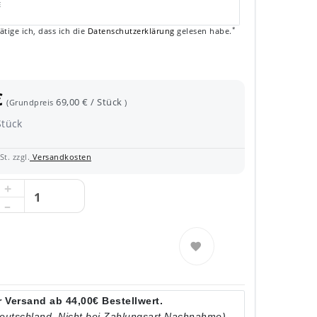
E
*
ätige ich, dass ich die
Daten­schutz­erklärung
gelesen habe.
€
69,00 € / Stück
(Grundpreis
)
Stück
t. zzgl.
Versandkosten
 Versand ab 44,00€ Bestellwert.
Deutschland. Nicht bei Zahlungsart Nachnahme)