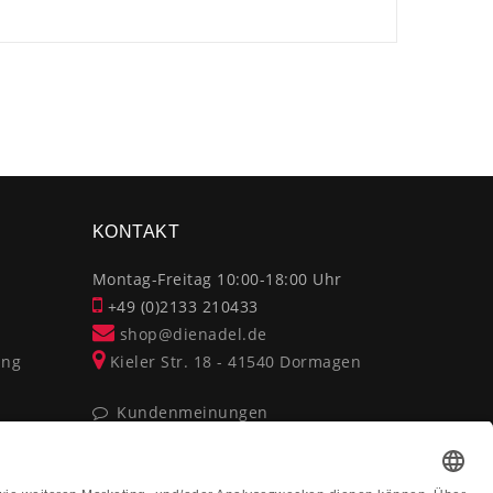
×
KONTAKT
Montag-Freitag 10:00-18:00 Uhr
+49 (0)2133 210433
shop@dienadel.de
ung
Kieler Str. 18 - 41540 Dormagen
Kundenmeinungen
Soziale Verantwortung