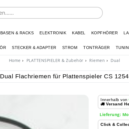
 BASEN & RACKS
ELEKTRONIK
KABEL
KOPFHÖRER
L
HÖR
STECKER & ADAPTER
STROM
TONTRÄGER
TUNIN
Home
PLATTENSPIELER & Zubehör
Riemen
Dual
Dual Flachriemen für Plattenspieler CS 1254
Innerhalb von
Versand He
Lieferung: Mo
Click & Colle