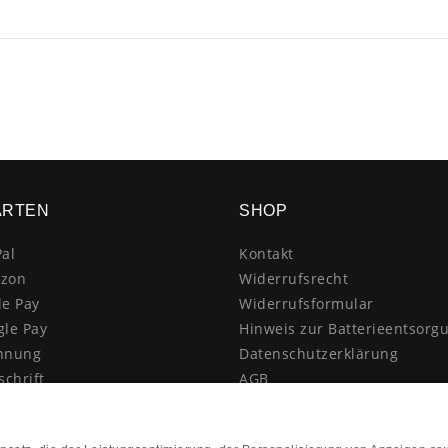
ARTEN
SHOP
al
Kontakt
zon
Widerrufsrecht
le Pay
Widerrufsformular
gle Pay
Hinweis zur Batterieentsorg
hnung
Datenschutzerklärung
schrift
AGB
itkarte
Impressum
enkauf
Vertrag widerrufen