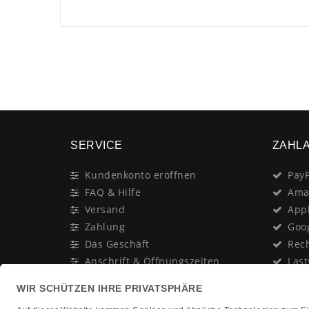
SERVICE
ZAHL
Kundenkonto eröffnen
PayP
FAQ & Hilfe
Ama
Versand
App
Zahlung
Goo
Das Geschäft
Rec
Anschrift & Öffnungszeiten
Last
Geschenk-Gutschein
Kred
Newsletter
Rat