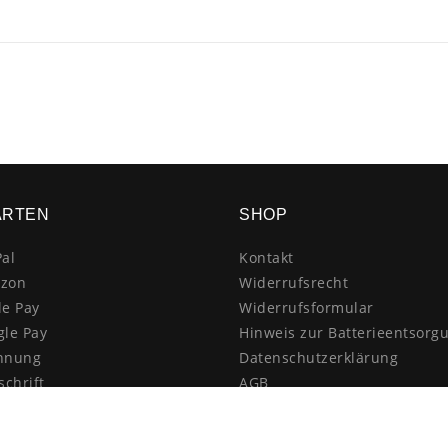
ARTEN
SHOP
al
Kontakt
zon
Widerrufsrecht
le Pay
Widerrufsformular
gle Pay
Hinweis zur Batterieentsorg
hnung
Datenschutzerklärung
schrift
AGB
itkarte
Impressum
enkauf