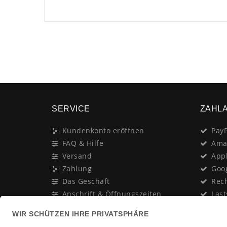
SERVICE
ZAHL
Kundenkonto eröffnen
PayP
FAQ & Hilfe
Ama
Versand
App
Zahlung
Goo
Das Geschäft
Rec
Anschrift & Öffnungszeiten
Last
Geschenk-Gutschein
Kred
Newsletter
Rat