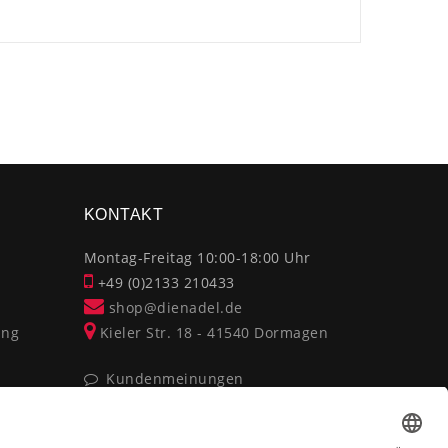
×
KONTAKT
Montag-Freitag 10:00-18:00 Uhr
+49 (0)2133 210433
shop@dienadel.de
ung
Kieler Str. 18 - 41540 Dormagen
Kundenmeinungen
Soziale Verantwortung