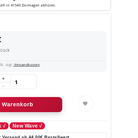
äft in 41540 Dormagen abholen.
€
Stück
t. zzgl.
Versandkosten
Warenkorb
k √
New Wave √
 Versand ab 44,00€ Bestellwert.