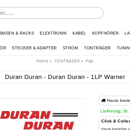
 BASEN & RACKS
ELEKTRONIK
KABEL
KOPFHÖRER
L
HÖR
STECKER & ADAPTER
STROM
TONTRÄGER
TUNIN
Home
TONTRÄGER
Pop
Duran Duran - Duran Duran - 1LP Warner
Heute bestel
Lieferung: Di.
Click & Colle
Heute bestellen