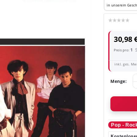
in unserem Gesch
30,98 
1
Preis pro:
inkl. ges. MwS
Menge:
Pop - Roc
Kostenloser