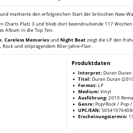
und markierte den erfolgreichen Start der britischen New-W
n Charts Platz 3 und blieb dort beeindruckende 117 Wochen v
das Album in die Top Ten.
h
,
Careless Memories
und
Night Boat
zeigt die LP den frü
Rock und stilprägendem 80er-Jahre-Flair.
Produktdaten
Interpret:
Duran Duran
Titel:
Duran Duran (2010
Format:
LP
Medium:
Vinyl
Ausführung:
2010 Rema
Genre:
Pop/Rock / Pop 
UPC/EAN:
50541976408
Erscheinungstermin:
19