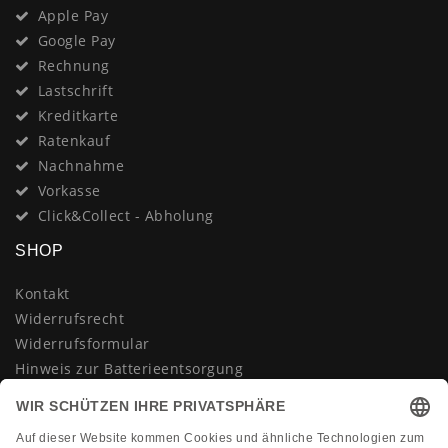
Apple Pay
Google Pay
Rechnung
Lastschrift
Kreditkarte
Ratenkauf
Nachnahme
Vorkasse
Click&Collect - Abholung
SHOP
Kontakt
Widerrufsrecht
Widerrufsformular
Hinweis zur Batterieentsorgung
Datenschutzerklärung
AGB
Impressum