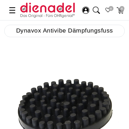
☰
0
0
Dynavox Antivibe Dämpfungsfuss