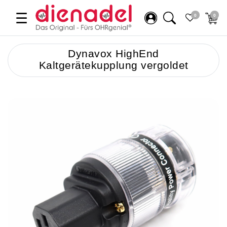
☰
0
0
Dynavox HighEnd
Kaltgerätekupplung vergoldet