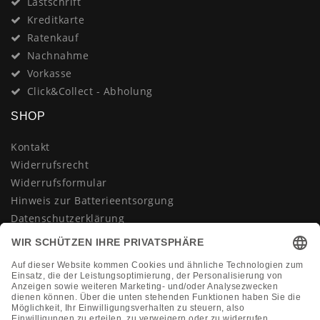
Lastschrift
Kreditkarte
Ratenkauf
Nachnahme
Vorkasse
Click&Collect - Abholung
SHOP
Kontakt
Widerrufsrecht
Widerrufsformular
Hinweis zur Batterieentsorgung
Datenschutzerklärung
AGB
Impressum
Vertrag widerrufen
KONTAKT