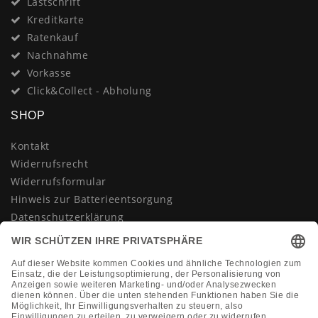
Lastschrift
Kreditkarte
Ratenkauf
Nachnahme
Vorkasse
Click&Collect - Abholung
SHOP
Kontakt
Widerrufsrecht
Widerrufsformular
Hinweis zur Batterieentsorgung
Datenschutzerklärung
AGB
Impressum
Vertrag widerrufen
KONTAKT