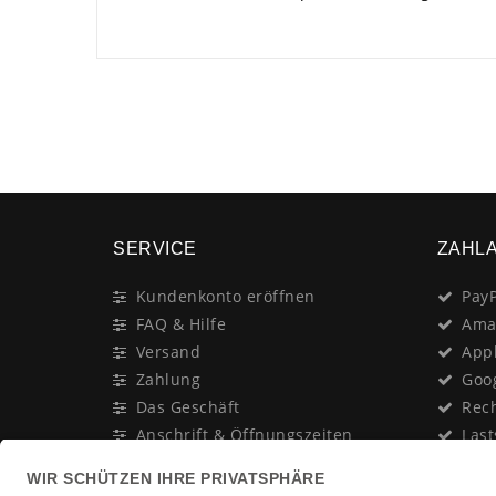
SERVICE
ZAHL
Kundenkonto eröffnen
PayP
FAQ & Hilfe
Ama
Versand
App
Zahlung
Goo
Das Geschäft
Rec
Anschrift & Öffnungszeiten
Last
Geschenk-Gutschein
Kred
Newsletter
Rat