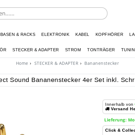
 BASEN & RACKS
ELEKTRONIK
KABEL
KOPFHÖRER
L
HÖR
STECKER & ADAPTER
STROM
TONTRÄGER
TUNIN
Home
STECKER & ADAPTER
Bananenstecker
ect Sound Bananenstecker 4er Set inkl. Sch
Innerhalb von
Versand He
Lieferung: Mo
Click & Colle