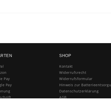
ARTEN
SHOP
al
Kontakt
zon
Widerrufsrecht
le Pay
Widerrufsformular
gle Pay
Hinweis zur Batterieentsorg
hnung
Datenschutzerklärung
schrift
AGB
itkarte
Impressum
enkauf