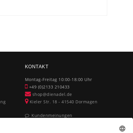
×
KONTAKT
Montag-Freitag 10:00-18:00 Uhr
+49 (0)2133 210433
shop@dienadel.de
ung
Kieler Str. 18 - 41540 Dormagen
Kundenmeinungen
Soziale Verantwortung