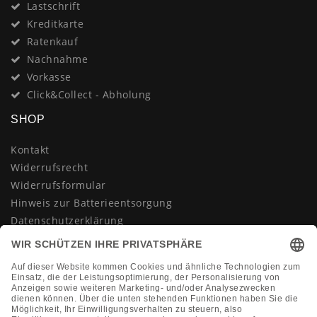
Lastschrift
Kreditkarte
Ratenkauf
Nachnahme
Vorkasse
Click&Collect - Abholung
SHOP
Kontakt
Widerrufsrecht
Widerrufsformular
Hinweis zur Batterieentsorgung
Datenschutzerklärung
AGB
Impressum
Vertrag widerrufen
KONTAKT