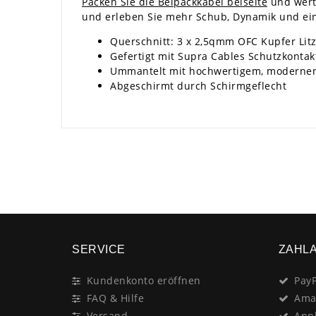
Packen Sie die Beipackkabel beiseite
und werte
und erleben Sie mehr Schub, Dynamik und ein
Querschnitt: 3 x 2,5qmm OFC Kupfer Lit
Gefertigt mit Supra Cables Schutzkonta
Ummantelt mit hochwertigem, modernen
Abgeschirmt durch Schirmgeflecht
SERVICE
ZAHL
Kundenkonto eröffnen
PayP
FAQ & Hilfe
Ama
Versand
App