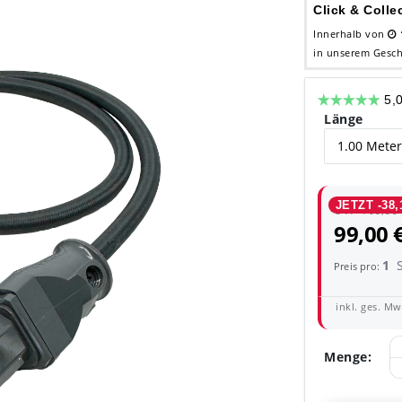
Click & Colle
Innerhalb von
in unserem Gesch
Länge
JETZT -38,
UVP 160,00
99,00 
1
Preis pro:
inkl. ges. MwS
Menge: