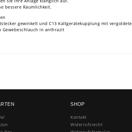
n sie ihre Anlage klanglich auf,
e bessere Räumlichkeit.
zen
ktstecker gewinkelt und C13 Kaltgerätekupplung mit vergoldet
 Gewebeschlauch in anthrazit
ARTEN
SHOP
al
Kontakt
zon
Widerrufsrecht
le Pay
Widerrufsformular