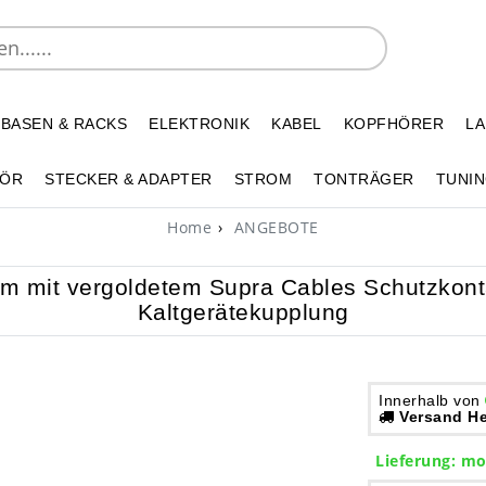
 BASEN & RACKS
ELEKTRONIK
KABEL
KOPFHÖRER
L
HÖR
STECKER & ADAPTER
STROM
TONTRÄGER
TUNIN
Home
ANGEBOTE
qmm mit vergoldetem Supra Cables Schutzkon
Kaltgerätekupplung
Innerhalb von
Versand He
Lieferung:
mo