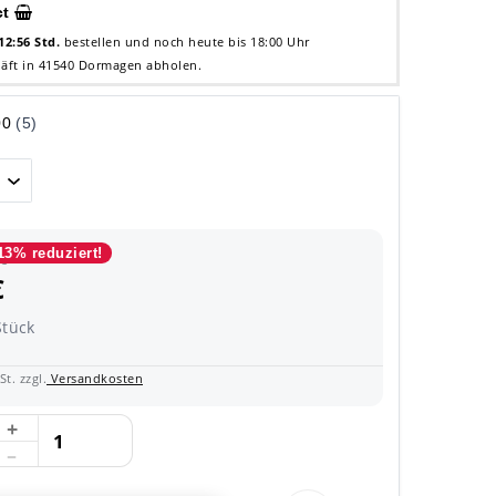
ct
12:56 Std.
bestellen und noch heute bis 18:00 Uhr
äft in 41540 Dormagen abholen.
13% reduziert!
 €
€
Stück
t. zzgl.
Versandkosten