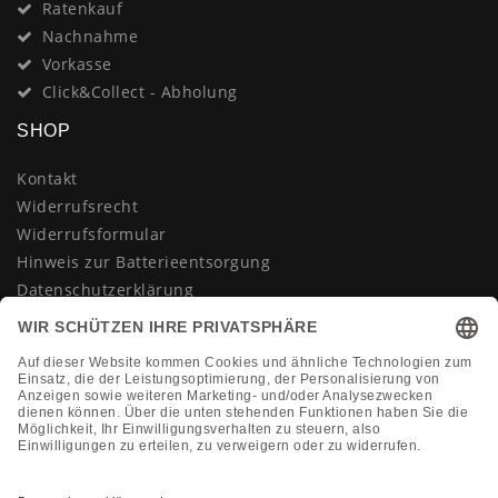
Ratenkauf
Nachnahme
Vorkasse
Click&Collect - Abholung
SHOP
Kontakt
Widerrufsrecht
Widerrufsformular
Hinweis zur Batterieentsorgung
Datenschutzerklärung
AGB
Impressum
Vertrag widerrufen
KONTAKT
Montag-Freitag 10:00-18:00 Uhr