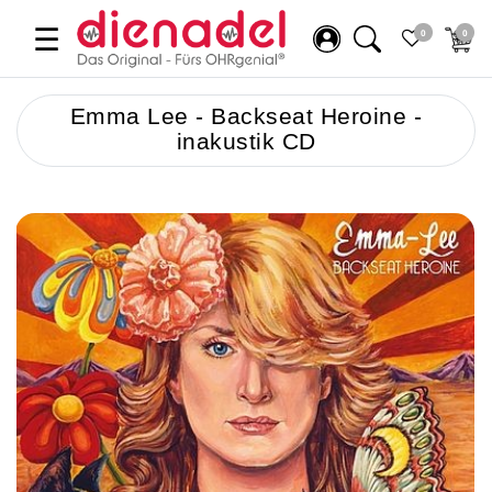
☰
0
0
Emma Lee - Backseat Heroine -
inakustik CD