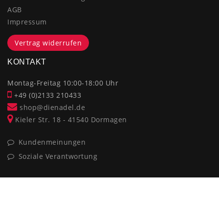
AGB
Impressum
Vertrag widerrufen
KONTAKT
Montag-Freitag 10:00-18:00 Uhr
+49 (0)2133 210433
shop@dienadel.de
Kieler Str. 18 - 41540 Dormagen
Kundenmeinungen
Soziale Verantwortung