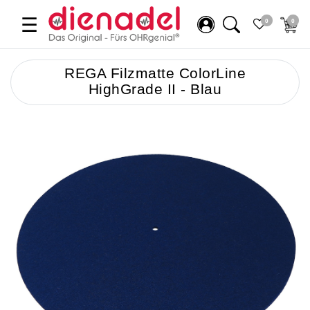
☰
0
0
REGA Filzmatte ColorLine
HighGrade II - Blau