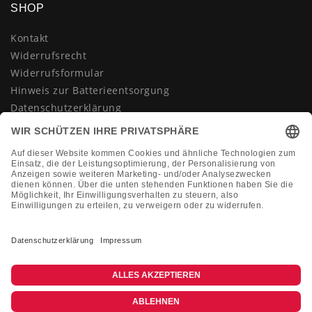
SHOP
Kontakt
Widerrufsrecht
Widerrufsformular
Hinweis zur Batterieentsorgung
Datenschutzerklärung
AGB
Impressum
Vertrag widerrufen
KONTAKT
Montag-Freitag 10:00-18:00 Uhr
+49 (0)2133 210433
shop@dienadel.de
Kieler Str. 18 - 41540 Dormagen