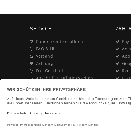
SERVICE
ZAHL
Kundenkonto eröffnen
PayP
FAQ & Hilfe
Ama
Versand
App
Zahlung
Goo
Das Geschäft
Rec
Anschrift & Öffnungszeiten
Last
Geschenk-Gutschein
Kred
Newsletter
Rat
Nac
In Gedenken an:
Vor
Jürgen Duhn
Clic