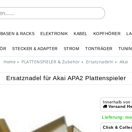
 BASEN & RACKS
ELEKTRONIK
KABEL
KOPFHÖRER
L
HÖR
STECKER & ADAPTER
STROM
TONTRÄGER
TUNIN
Home
PLATTENSPIELER & Zubehör
Ersatznadeln
Akai
Ersatznadel für Akai APA2 Plattenspieler
Innerhalb von
Versand He
Lieferung:
mo
Click & Colle