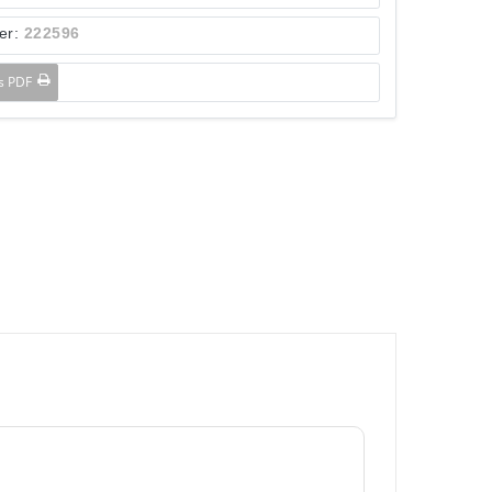
er:
222596
ls PDF