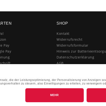
ARTEN
SHOP
al
Kontakt
zon
Widerrufsrecht
le Pay
Widerrufsformular
gle Pay
Hinweis zur Batterieentsorg
hnung
Datenschutzerklärung
schrift
AGB
itkarte
Impressum
enkauf
Vertrag widerrufen
hnahme
kasse
k&Collect - Abholung