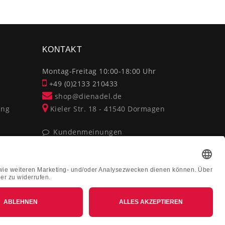
×
KONTAKT
Montag-Freitag 10:00-18:00 Uhr
+49 (0)2133 210433
shop@dienadel.de
ung
Kieler Str. 18 - 41540 Dormagen
Kundenmeinungen
Soziale Verantwortung