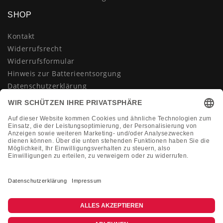
SHOP
Kontakt
Widerrufsrecht
Widerrufsformular
Hinweis zur Batterieentsorgung
Datenschutzerklärung
AGB
Impressum
Vertrag widerrufen
KONTAKT
Montag-Freitag 10:00-18:00 Uhr
+49 (0)2133 210433
shop@dienadel.de
Kieler Str. 18 - 41540 Dormagen