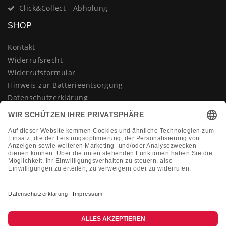
Click&Collect - Abholung
SHOP
Kontakt
Widerrufsrecht
Widerrufsformular
Hinweis zur Batterieentsorgung
Datenschutzerklärung
AGB
Impressum
Vertrag widerrufen
KONTAKT
Montag-Freitag 10:00-18:00 Uhr
+49 (0)2133 210433
shop@dienadel.de
Kieler Str. 18 - 41540 Dormagen